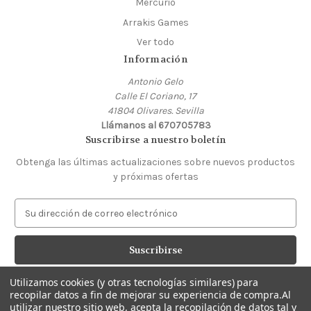
Mercurio
Arrakis Games
Ver todo
Información
Antonio Gelo
Calle El Coriano, 17
41804 Olivares. Sevilla
Llámanos al 670705783
Suscribirse a nuestro boletín
Obtenga las últimas actualizaciones sobre nuevos productos
y próximas ofertas
D
i
r
e
c
c
Utilizamos cookies (y otras tecnologías similares) para
Con la tecnología de
BigCommerce
i
recopilar datos a fin de mejorar su experiencia de compra.
Al
© 2026 Geloco Regalos
utilizar nuestro sitio web, acepta la recopilación de datos tal y
ó